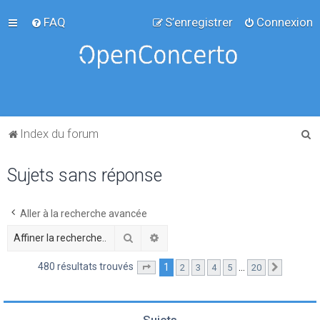
FAQ
S’enregistrer
Connexion
R
Index du forum
e
Sujets sans réponse
c
h
e
Aller à la recherche avancée
r
Rechercher
Recherche avancée
c
480 résultats trouvés
1
…
2
3
4
5
20
Page
1
sur
20
Suivante
h
e
r
Sujets