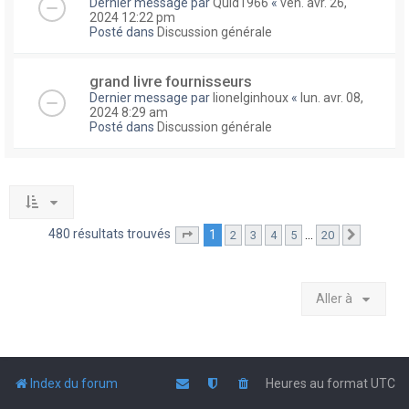
Dernier message par
Quid1966
«
ven. avr. 26,
2024 12:22 pm
Posté dans
Discussion générale
grand livre fournisseurs
Dernier message par
lionelginhoux
«
lun. avr. 08,
2024 8:29 am
Posté dans
Discussion générale
480 résultats trouvés
1
…
2
3
4
5
20
Page
1
sur
20
Suivante
Aller à
Index du forum
Heures au format
UTC