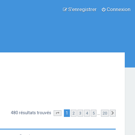
S’enregistrer
Connexion
480 résultats trouvés
1
…
2
3
4
5
20
Page
1
sur
20
Suivante