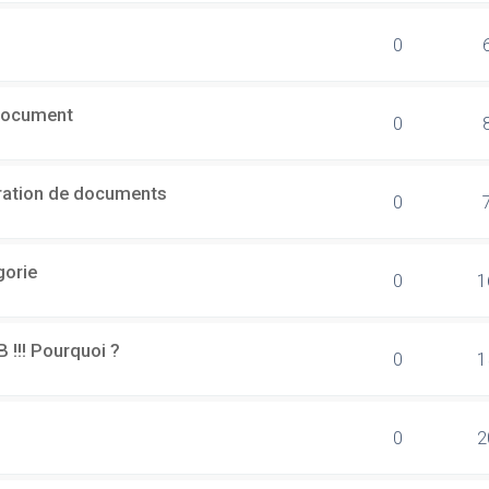
0
document
0
ération de documents
0
gorie
0
1
B !!! Pourquoi ?
0
1
0
2