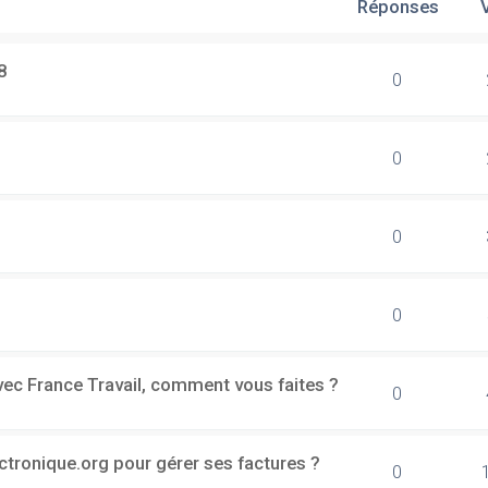
Réponses
8
0
0
0
0
vec France Travail, comment vous faites ?
0
ectronique.org pour gérer ses factures ?
0