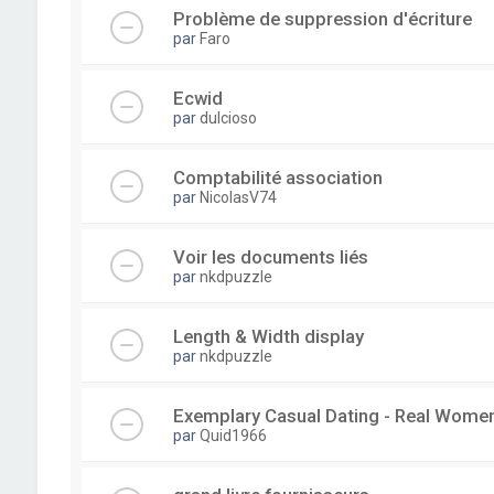
Problème de suppression d'écriture
par
Faro
Ecwid
par
dulcioso
Comptabilité association
par
NicolasV74
Voir les documents liés
par
nkdpuzzle
Length & Width display
par
nkdpuzzle
Exemplary Сasual Dating - Real Wome
par
Quid1966