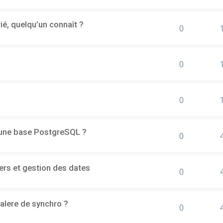
rié, quelqu’un connaît ?
0
0
0
d'une base PostgreSQL ?
0
ers et gestion des dates
0
alere de synchro ?
0