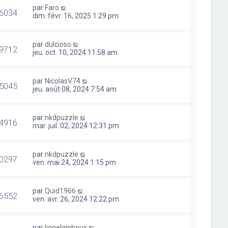
par
Faro
6034
dim. févr. 16, 2025 1:29 pm
par
dulcioso
9712
jeu. oct. 10, 2024 11:58 am
par
NicolasV74
5045
jeu. août 08, 2024 7:54 am
par
nkdpuzzle
4916
mar. juil. 02, 2024 12:31 pm
par
nkdpuzzle
0297
ven. mai 24, 2024 1:15 pm
par
Quid1966
6552
ven. avr. 26, 2024 12:22 pm
par
lionelginhoux