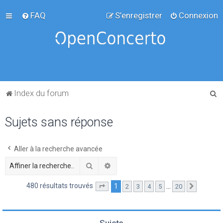
FAQ
S’enregistrer
Connexion
R
Index du forum
e
Sujets sans réponse
c
h
e
Aller à la recherche avancée
r
Rechercher
Recherche avancée
c
480 résultats trouvés
1
…
2
3
4
5
20
Page
1
sur
20
Suivante
h
e
r
Sujets