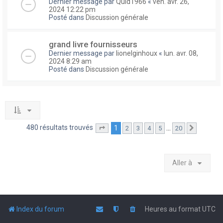
Dernier message par
Quid1966
«
ven. avr. 26,
2024 12:22 pm
Posté dans
Discussion générale
grand livre fournisseurs
Dernier message par
lionelginhoux
«
lun. avr. 08,
2024 8:29 am
Posté dans
Discussion générale
480 résultats trouvés
1
…
2
3
4
5
20
Page
1
sur
20
Suivante
Aller à
Index du forum
Heures au format
UTC