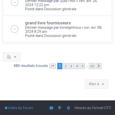
Dernier message par
Quid1966
«
ven. avr. 26,
2024 12:22 pm
Posté dans
Discussion générale
grand livre fournisseurs
Dernier message par
lionelginhoux
«
lun. avr. 08,
2024 8:29 am
Posté dans
Discussion générale
480 résultats trouvés
1
…
2
3
4
5
20
Page
1
sur
20
Suivante
Aller à
Index du forum
Heures au format
UTC