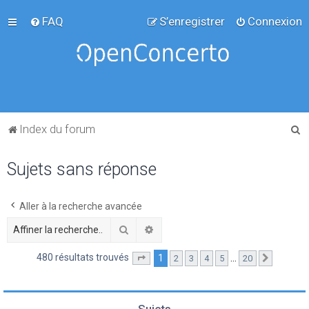
FAQ
S’enregistrer
Connexion
R
Index du forum
e
Sujets sans réponse
c
h
e
Aller à la recherche avancée
r
Rechercher
Recherche avancée
c
480 résultats trouvés
1
…
2
3
4
5
20
Page
1
sur
20
Suivante
h
e
r
Sujets