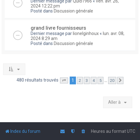
Dernier message par
Quid1966
«
ven. avr. 26,
2024 12:22 pm
Posté dans
Discussion générale
grand livre fournisseurs
Dernier message par
lionelginhoux
«
lun. avr. 08,
2024 8:29 am
Posté dans
Discussion générale
480 résultats trouvés
1
…
2
3
4
5
20
Page
1
sur
20
Suivante
Aller à
Index du forum
Heures au format
UTC