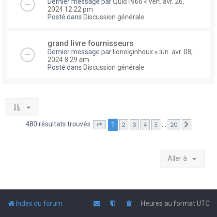
Dernier message par
Quid1966
«
ven. avr. 26,
2024 12:22 pm
Posté dans
Discussion générale
grand livre fournisseurs
Dernier message par
lionelginhoux
«
lun. avr. 08,
2024 8:29 am
Posté dans
Discussion générale
480 résultats trouvés
1
…
2
3
4
5
20
Page
1
sur
20
Suivante
Aller à
Index du forum
Heures au format
UTC