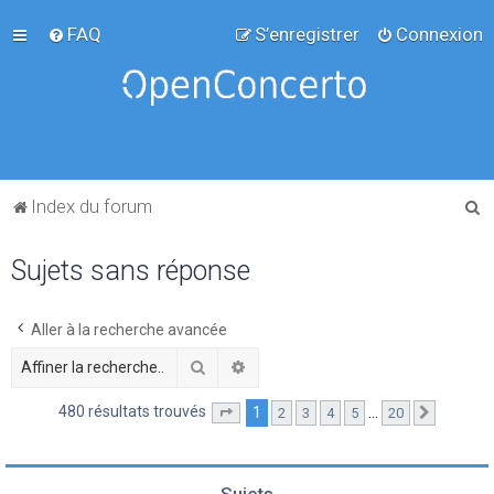
FAQ
S’enregistrer
Connexion
R
Index du forum
e
Sujets sans réponse
c
h
e
Aller à la recherche avancée
r
Rechercher
Recherche avancée
c
480 résultats trouvés
1
…
2
3
4
5
20
Page
1
sur
20
Suivante
h
e
r
Sujets