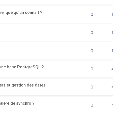
rié, quelqu’un connaît ?
0
0
0
d'une base PostgreSQL ?
0
ers et gestion des dates
0
alere de synchro ?
0