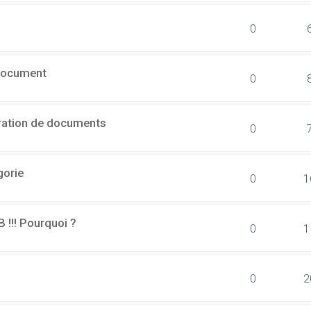
0
document
0
ération de documents
0
gorie
0
1
B !!! Pourquoi ?
0
1
0
2