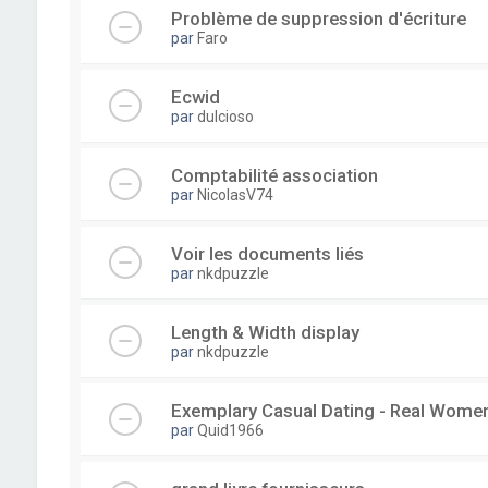
Problème de suppression d'écriture
par
Faro
Ecwid
par
dulcioso
Comptabilité association
par
NicolasV74
Voir les documents liés
par
nkdpuzzle
Length & Width display
par
nkdpuzzle
Exemplary Сasual Dating - Real Wome
par
Quid1966