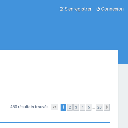
S’enregistrer
Connexion
480 résultats trouvés
1
…
2
3
4
5
20
Page
1
sur
20
Suivante