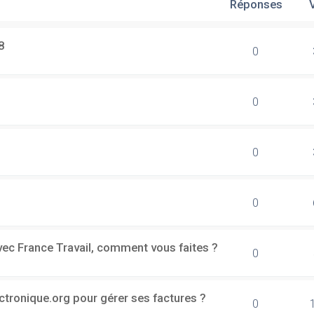
Réponses
8
0
0
0
0
vec France Travail, comment vous faites ?
0
ectronique.org pour gérer ses factures ?
0