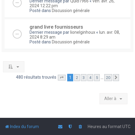
Dernier message par
Quid1966
«
ven. avr. 26,
2024 12:22 pm
Posté dans
Discussion générale
grand livre fournisseurs
Dernier message par
lionelginhoux
«
lun. avr. 08,
2024 8:29 am
Posté dans
Discussion générale
480 résultats trouvés
1
…
2
3
4
5
20
Page
1
sur
20
Suivante
Aller à
Index du forum
Heures au format
UTC