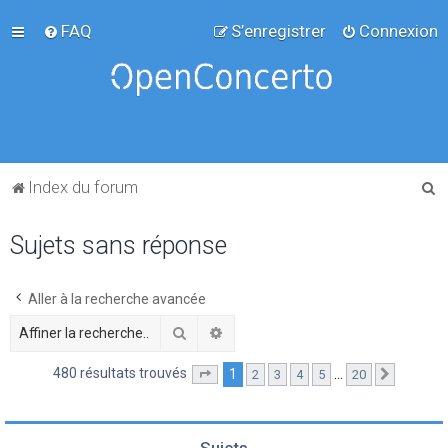
FAQ
S’enregistrer
Connexion
R
Index du forum
e
Sujets sans réponse
c
h
e
Aller à la recherche avancée
r
Rechercher
Recherche avancée
c
480 résultats trouvés
1
…
2
3
4
5
20
Page
1
sur
20
Suivante
h
e
r
Sujets