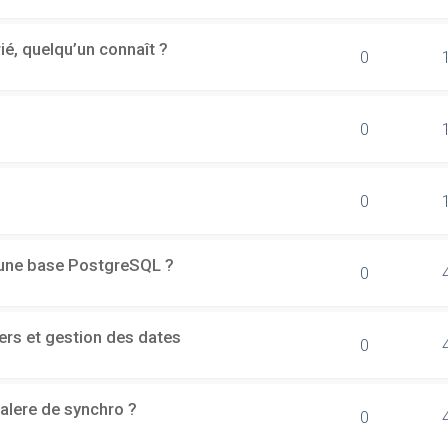
rié, quelqu’un connaît ?
0
0
0
d'une base PostgreSQL ?
0
ers et gestion des dates
0
alere de synchro ?
0