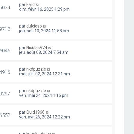
par
Faro
6034
dim. févr. 16, 2025 1:29 pm
par
dulcioso
9712
jeu. oct. 10, 2024 11:58 am
par
NicolasV74
5045
jeu. août 08, 2024 7:54 am
par
nkdpuzzle
4916
mar. juil. 02, 2024 12:31 pm
par
nkdpuzzle
0297
ven. mai 24, 2024 1:15 pm
par
Quid1966
6552
ven. avr. 26, 2024 12:22 pm
par
lionelginhoux