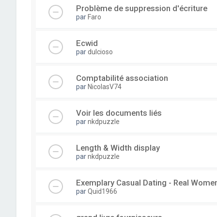
Problème de suppression d'écriture
par
Faro
Ecwid
par
dulcioso
Comptabilité association
par
NicolasV74
Voir les documents liés
par
nkdpuzzle
Length & Width display
par
nkdpuzzle
Exemplary Сasual Dating - Real Wome
par
Quid1966