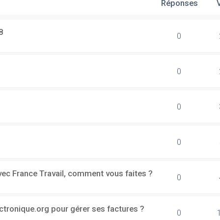
Réponses
8
0
0
0
0
vec France Travail, comment vous faites ?
0
ectronique.org pour gérer ses factures ?
0