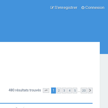
S’enregistrer
Connexion
480 résultats trouvés
1
…
2
3
4
5
20
Page
1
sur
20
Suivante