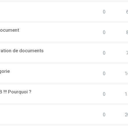
0
document
0
ération de documents
0
gorie
0
1
B !!! Pourquoi ?
0
1
0
2