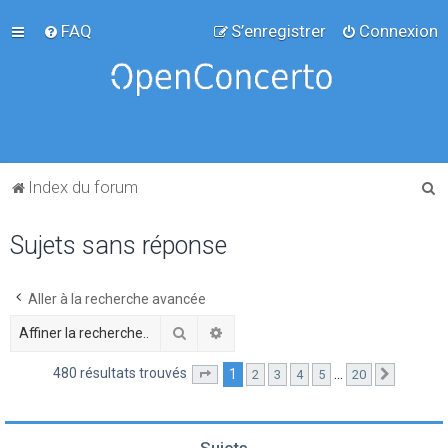
FAQ
S’enregistrer
Connexion
R
Index du forum
e
Sujets sans réponse
c
h
e
Aller à la recherche avancée
r
Rechercher
Recherche avancée
c
480 résultats trouvés
1
…
2
3
4
5
20
Page
1
sur
20
Suivante
h
e
r
Sujets