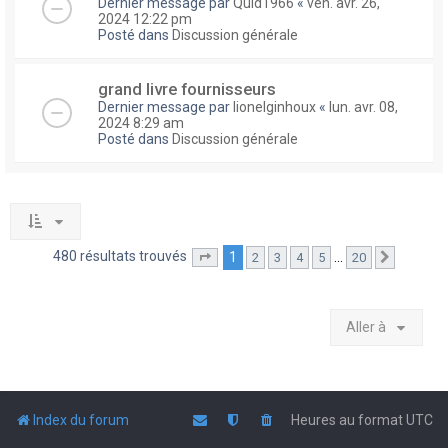
Dernier message par
Quid1966
«
ven. avr. 26,
2024 12:22 pm
Posté dans
Discussion générale
grand livre fournisseurs
Dernier message par
lionelginhoux
«
lun. avr. 08,
2024 8:29 am
Posté dans
Discussion générale
480 résultats trouvés
1
…
2
3
4
5
20
Page
1
sur
20
Suivante
Aller à
Index du forum
Heures au format
UTC