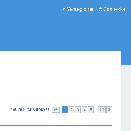
S’enregistrer
Connexion
480 résultats trouvés
1
…
2
3
4
5
20
Page
1
sur
20
Suivante