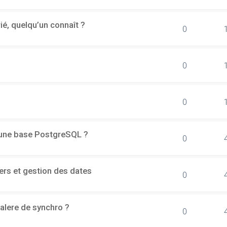
rié, quelqu’un connaît ?
0
0
0
d'une base PostgreSQL ?
0
ers et gestion des dates
0
alere de synchro ?
0