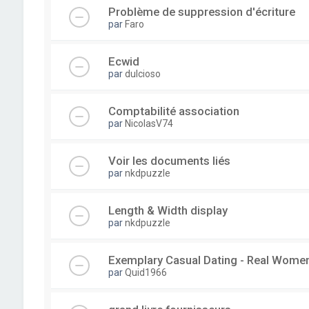
Problème de suppression d'écriture
par
Faro
Ecwid
par
dulcioso
Comptabilité association
par
NicolasV74
Voir les documents liés
par
nkdpuzzle
Length & Width display
par
nkdpuzzle
Exemplary Сasual Dating - Real Wome
par
Quid1966