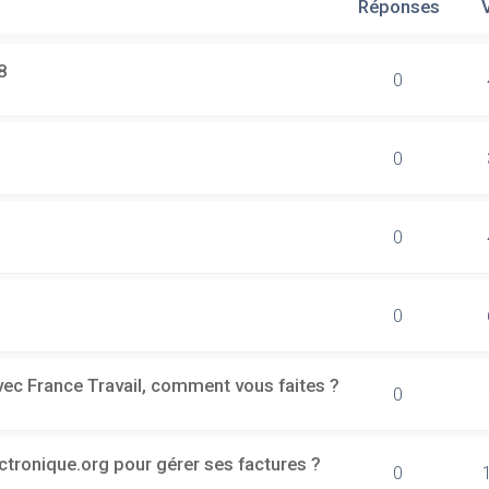
Réponses
8
0
0
0
0
vec France Travail, comment vous faites ?
0
ectronique.org pour gérer ses factures ?
0