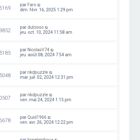
par
Faro
6169
dim. févr. 16, 2025 1:29 pm
par
dulcioso
9852
jeu. oct. 10, 2024 11:58 am
par
NicolasV74
5185
jeu. août 08, 2024 7:54 am
par
nkdpuzzle
5048
mar. juil. 02, 2024 12:31 pm
par
nkdpuzzle
0507
ven. mai 24, 2024 1:15 pm
par
Quid1966
6678
ven. avr. 26, 2024 12:22 pm
par
lionelginhoux