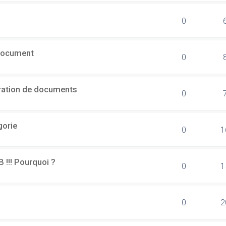
0
document
0
ération de documents
0
gorie
0
1
B !!! Pourquoi ?
0
1
0
2