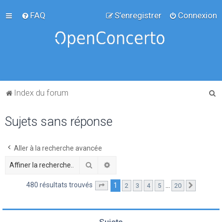
FAQ
S’enregistrer
Connexion
R
Index du forum
e
Sujets sans réponse
c
h
e
Aller à la recherche avancée
r
Rechercher
Recherche avancée
c
480 résultats trouvés
1
…
2
3
4
5
20
Page
1
sur
20
Suivante
h
e
r
Sujets