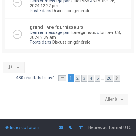
Dernier message par
Quid1966
«
ven. avr. 26,
2024 12:22 pm
Posté dans
Discussion générale
grand livre fournisseurs
Dernier message par
lionelginhoux
«
lun. avr. 08,
2024 8:29 am
Posté dans
Discussion générale
480 résultats trouvés
1
…
2
3
4
5
20
Page
1
sur
20
Suivante
Aller à
Index du forum
Heures au format
UTC