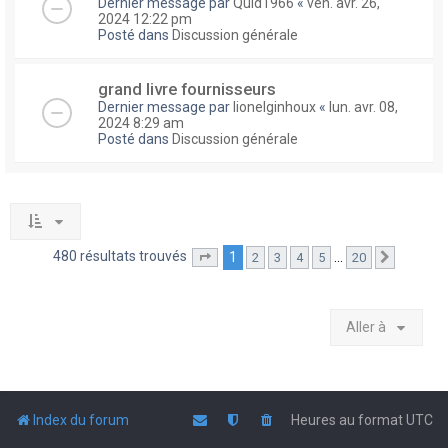
Dernier message par
Quid1966
«
ven. avr. 26,
2024 12:22 pm
Posté dans
Discussion générale
grand livre fournisseurs
Dernier message par
lionelginhoux
«
lun. avr. 08,
2024 8:29 am
Posté dans
Discussion générale
480 résultats trouvés
1
…
2
3
4
5
20
Page
1
sur
20
Suivante
Aller à
Index du forum
Heures au format
UTC