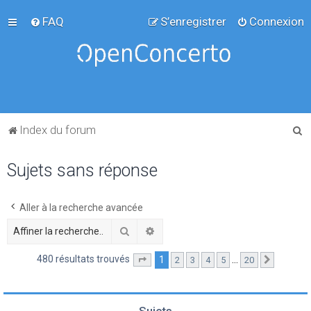
FAQ
S’enregistrer
Connexion
R
Index du forum
e
Sujets sans réponse
c
h
e
Aller à la recherche avancée
r
Rechercher
Recherche avancée
c
480 résultats trouvés
1
…
2
3
4
5
20
Page
1
sur
20
Suivante
h
e
r
Sujets