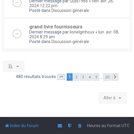
Dernier message par
Quid1966
«
ven. avr. 26,
2024 12:22 pm
Posté dans
Discussion générale
grand livre fournisseurs
Dernier message par
lionelginhoux
«
lun. avr. 08,
2024 8:29 am
Posté dans
Discussion générale
480 résultats trouvés
1
…
2
3
4
5
20
Page
1
sur
20
Suivante
Aller à
Index du forum
Heures au format
UTC