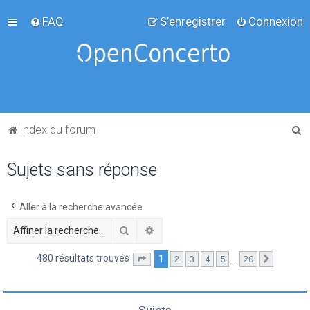
FAQ
S’enregistrer
Connexion
R
Index du forum
e
Sujets sans réponse
c
h
e
Aller à la recherche avancée
r
Rechercher
Recherche avancée
c
480 résultats trouvés
1
…
2
3
4
5
20
Page
1
sur
20
Suivante
h
e
r
Sujets