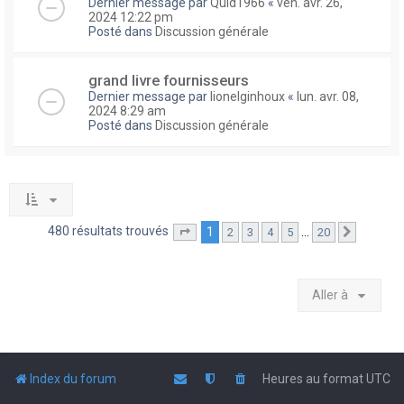
Dernier message par
Quid1966
«
ven. avr. 26,
2024 12:22 pm
Posté dans
Discussion générale
grand livre fournisseurs
Dernier message par
lionelginhoux
«
lun. avr. 08,
2024 8:29 am
Posté dans
Discussion générale
480 résultats trouvés
1
…
2
3
4
5
20
Page
1
sur
20
Suivante
Aller à
Index du forum
Heures au format
UTC