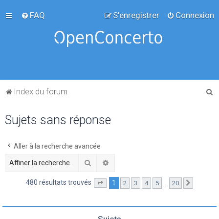
FAQ
S’enregistrer
Connexion
R
Index du forum
e
Sujets sans réponse
c
h
e
Aller à la recherche avancée
r
Rechercher
Recherche avancée
c
480 résultats trouvés
1
…
2
3
4
5
20
Page
1
sur
20
Suivante
h
e
r
Sujets