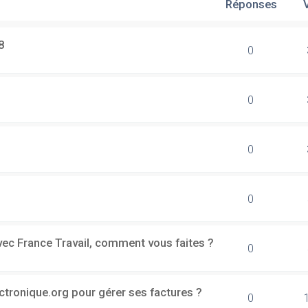
Réponses
8
0
0
0
0
vec France Travail, comment vous faites ?
0
ectronique.org pour gérer ses factures ?
0