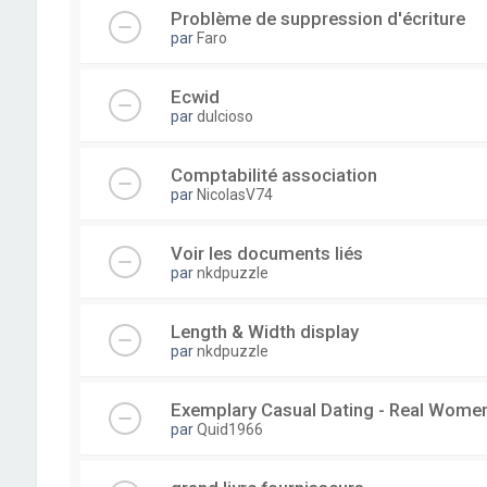
Problème de suppression d'écriture
par
Faro
Ecwid
par
dulcioso
Comptabilité association
par
NicolasV74
Voir les documents liés
par
nkdpuzzle
Length & Width display
par
nkdpuzzle
Exemplary Сasual Dating - Real Wome
par
Quid1966