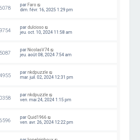
par
Faro
6078
dim. févr. 16, 2025 1:29 pm
par
dulcioso
9754
jeu. oct. 10, 2024 11:58 am
par
NicolasV74
5087
jeu. août 08, 2024 7:54 am
par
nkdpuzzle
4955
mar. juil. 02, 2024 12:31 pm
par
nkdpuzzle
0358
ven. mai 24, 2024 1:15 pm
par
Quid1966
6596
ven. avr. 26, 2024 12:22 pm
par
lionelginhoux