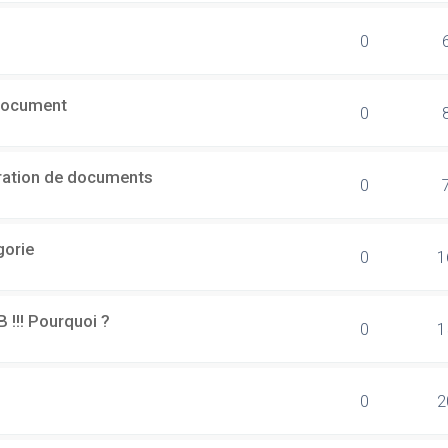
0
document
0
ération de documents
0
gorie
0
1
B !!! Pourquoi ?
0
1
0
2