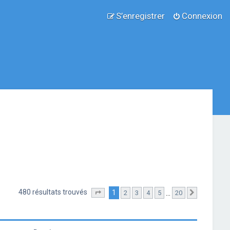
S’enregistrer
Connexion
480 résultats trouvés
1
…
2
3
4
5
20
Page
1
sur
20
Suivante