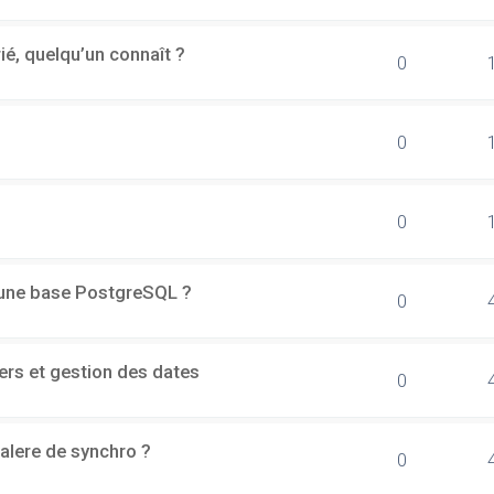
rié, quelqu’un connaît ?
0
0
0
d'une base PostgreSQL ?
0
ers et gestion des dates
0
alere de synchro ?
0