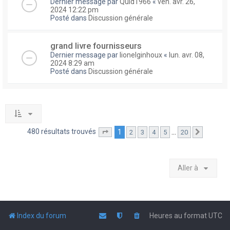
Dernier message par
Quid1966
«
ven. avr. 26,
2024 12:22 pm
Posté dans
Discussion générale
grand livre fournisseurs
Dernier message par
lionelginhoux
«
lun. avr. 08,
2024 8:29 am
Posté dans
Discussion générale
480 résultats trouvés
1
…
2
3
4
5
20
Page
1
sur
20
Suivante
Aller à
Index du forum
Heures au format
UTC