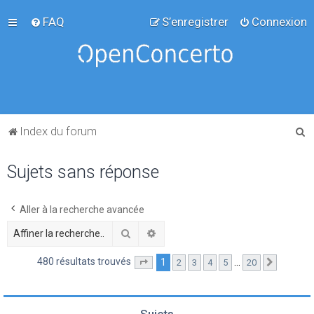
FAQ
S’enregistrer
Connexion
R
Index du forum
e
Sujets sans réponse
c
h
e
Aller à la recherche avancée
r
Rechercher
Recherche avancée
c
480 résultats trouvés
1
…
2
3
4
5
20
Page
1
sur
20
Suivante
h
e
r
Sujets