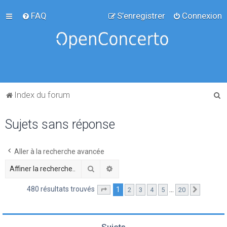
FAQ
S’enregistrer
Connexion
R
Index du forum
e
Sujets sans réponse
c
h
e
Aller à la recherche avancée
r
Rechercher
Recherche avancée
c
480 résultats trouvés
1
…
2
3
4
5
20
Page
1
sur
20
Suivante
h
e
r
Sujets