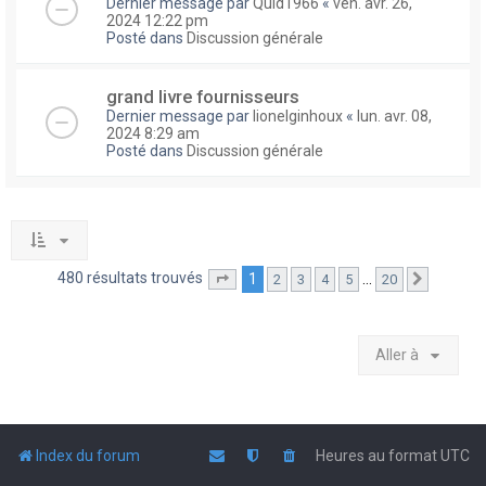
Dernier message par
Quid1966
«
ven. avr. 26,
2024 12:22 pm
Posté dans
Discussion générale
grand livre fournisseurs
Dernier message par
lionelginhoux
«
lun. avr. 08,
2024 8:29 am
Posté dans
Discussion générale
480 résultats trouvés
1
…
2
3
4
5
20
Page
1
sur
20
Suivante
Aller à
Index du forum
Heures au format
UTC