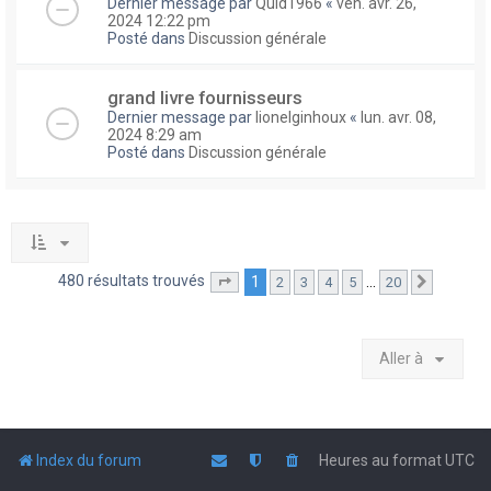
Dernier message par
Quid1966
«
ven. avr. 26,
2024 12:22 pm
Posté dans
Discussion générale
grand livre fournisseurs
Dernier message par
lionelginhoux
«
lun. avr. 08,
2024 8:29 am
Posté dans
Discussion générale
480 résultats trouvés
1
…
2
3
4
5
20
Page
1
sur
20
Suivante
Aller à
Index du forum
Heures au format
UTC