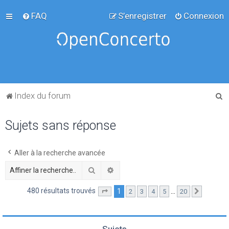
FAQ
S’enregistrer
Connexion
R
Index du forum
e
Sujets sans réponse
c
h
e
Aller à la recherche avancée
r
Rechercher
Recherche avancée
c
480 résultats trouvés
1
…
2
3
4
5
20
Page
1
sur
20
Suivante
h
e
r
Sujets