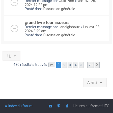
Dernier message par
Quid1966
«
ven. avr. 26,
2024 12:22 pm
Posté dans
Discussion générale
grand livre fournisseurs
Dernier message par
lionelginhoux
«
lun. avr. 08,
2024 8:29 am
Posté dans
Discussion générale
480 résultats trouvés
1
…
2
3
4
5
20
Page
1
sur
20
Suivante
Aller à
Index du forum
Heures au format
UTC