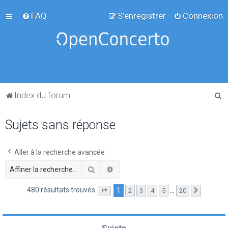
FAQ
S’enregistrer
Connexion
R
Index du forum
e
Sujets sans réponse
c
h
e
Aller à la recherche avancée
r
Rechercher
Recherche avancée
c
480 résultats trouvés
1
…
2
3
4
5
20
Page
1
sur
20
Suivante
h
e
r
Sujets