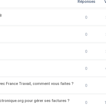
Réponses
8
0
0
0
0
vec France Travail, comment vous faites ?
0
ectronique.org pour gérer ses factures ?
0