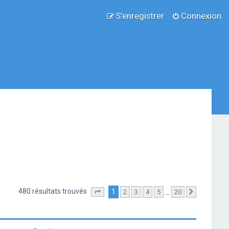
S’enregistrer
Connexion
480 résultats trouvés
1
…
2
3
4
5
20
Page
1
sur
20
Suivante