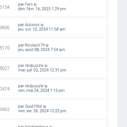
par
Faro
6154
dim. févr. 16, 2025 1:29 pm
par
dulcioso
9836
jeu. oct. 10, 2024 11:58 am
par
NicolasV74
5170
jeu. août 08, 2024 7:54 am
par
nkdpuzzle
5027
mar. juil. 02, 2024 12:31 pm
par
nkdpuzzle
0474
ven. mai 24, 2024 1:15 pm
par
Quid1966
6662
ven. avr. 26, 2024 12:22 pm
par
lionelginhoux