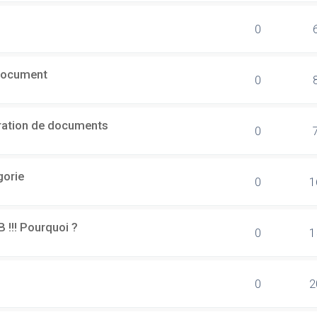
0
document
0
ération de documents
0
gorie
0
1
B !!! Pourquoi ?
0
1
0
2