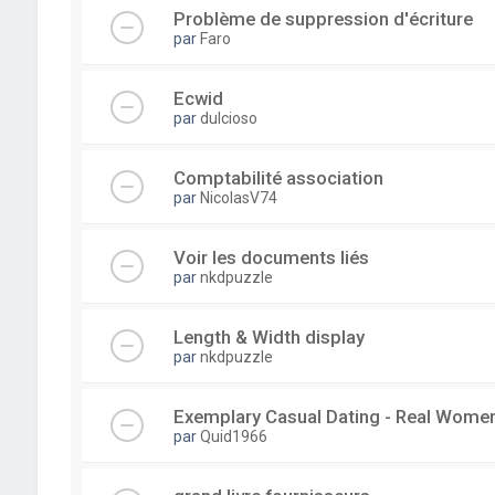
Problème de suppression d'écriture
par
Faro
Ecwid
par
dulcioso
Comptabilité association
par
NicolasV74
Voir les documents liés
par
nkdpuzzle
Length & Width display
par
nkdpuzzle
Exemplary Сasual Dating - Real Wome
par
Quid1966