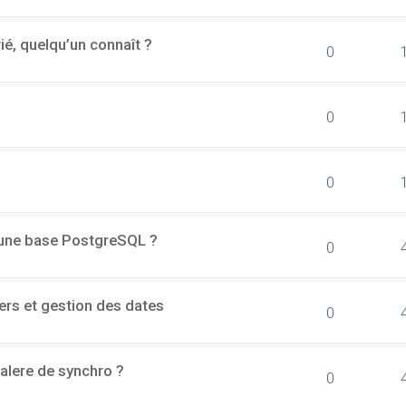
rié, quelqu’un connaît ?
0
0
0
d'une base PostgreSQL ?
0
ers et gestion des dates
0
alere de synchro ?
0