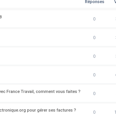
Réponses
8
0
0
0
0
vec France Travail, comment vous faites ?
0
ectronique.org pour gérer ses factures ?
0