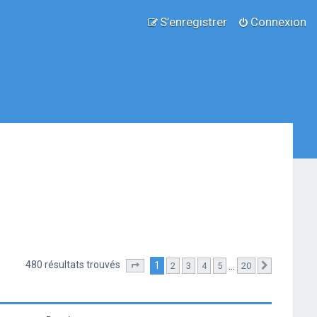
S’enregistrer
Connexion
480 résultats trouvés
1
…
2
3
4
5
20
Page
1
sur
20
Suivante