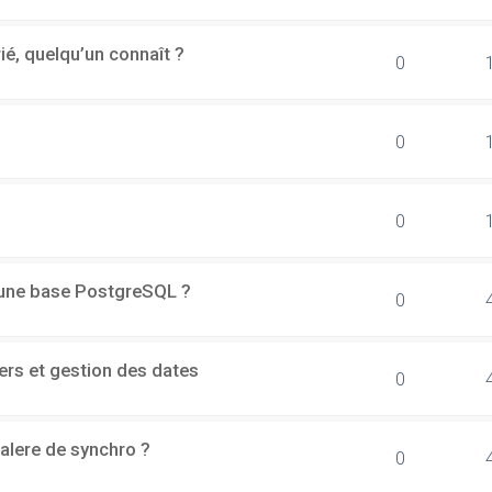
rié, quelqu’un connaît ?
0
0
0
d'une base PostgreSQL ?
0
ers et gestion des dates
0
alere de synchro ?
0