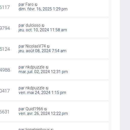
par
Faro
6117
dim. févr. 16, 2025 1:29 pm
par
dulcioso
9794
jeu. oct. 10, 2024 11:58 am
par
NicolasV74
5124
jeu. août 08, 2024 7:54 am
par
nkdpuzzle
4988
mar. juil. 02, 2024 12:31 pm
par
nkdpuzzle
0417
ven. mai 24, 2024 1:15 pm
par
Quid1966
6631
ven. avr. 26, 2024 12:22 pm
par
lionelginhoux