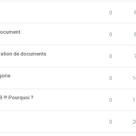
0
document
0
ération de documents
0
gorie
0
1
B !!! Pourquoi ?
0
1
0
2