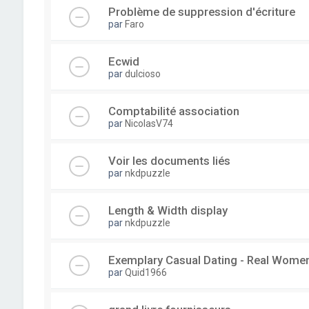
Problème de suppression d'écriture
par
Faro
Ecwid
par
dulcioso
Comptabilité association
par
NicolasV74
Voir les documents liés
par
nkdpuzzle
Length & Width display
par
nkdpuzzle
Exemplary Сasual Dating - Real Wome
par
Quid1966