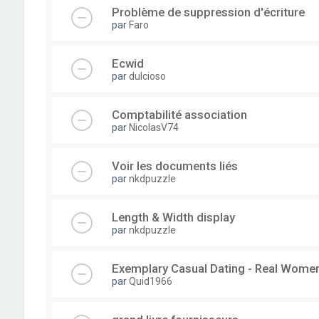
Problème de suppression d'écriture
par
Faro
Ecwid
par
dulcioso
Comptabilité association
par
NicolasV74
Voir les documents liés
par
nkdpuzzle
Length & Width display
par
nkdpuzzle
Exemplary Сasual Dating - Real Wome
par
Quid1966