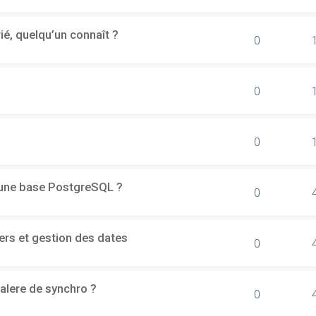
rié, quelqu’un connaît ?
0
0
0
d'une base PostgreSQL ?
0
ers et gestion des dates
0
alere de synchro ?
0