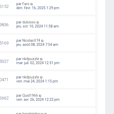
par
Faro
6152
dim. févr. 16, 2025 1:29 pm
par
dulcioso
9836
jeu. oct. 10, 2024 11:58 am
par
NicolasV74
5169
jeu. août 08, 2024 7:54 am
par
nkdpuzzle
5027
mar. juil. 02, 2024 12:31 pm
par
nkdpuzzle
0471
ven. mai 24, 2024 1:15 pm
par
Quid1966
6662
ven. avr. 26, 2024 12:22 pm
par
lionelginhoux