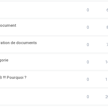
0
document
0
ération de documents
0
gorie
0
1
B !!! Pourquoi ?
0
1
0
2