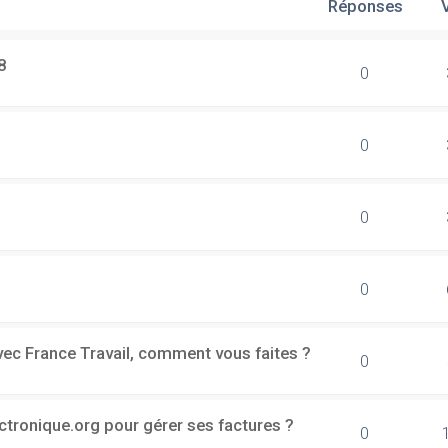
Réponses
8
0
0
0
0
vec France Travail, comment vous faites ?
0
ectronique.org pour gérer ses factures ?
0