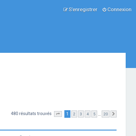
S’enregistrer
Connexion
480 résultats trouvés
1
…
2
3
4
5
20
Page
1
sur
20
Suivante