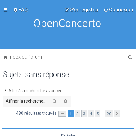
FAQ
S’enregistrer
Connexion
R
Index du forum
e
Sujets sans réponse
c
h
e
Aller à la recherche avancée
r
Rechercher
Recherche avancée
c
480 résultats trouvés
1
…
2
3
4
5
20
Page
1
sur
20
Suivante
h
e
r
Sujets