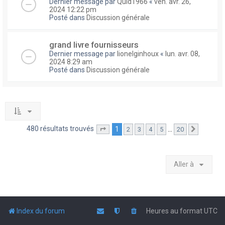
Dernier message par
Quid1966
«
ven. avr. 26,
2024 12:22 pm
Posté dans
Discussion générale
grand livre fournisseurs
Dernier message par
lionelginhoux
«
lun. avr. 08,
2024 8:29 am
Posté dans
Discussion générale
480 résultats trouvés
1
…
2
3
4
5
20
Page
1
sur
20
Suivante
Aller à
Index du forum
Heures au format
UTC