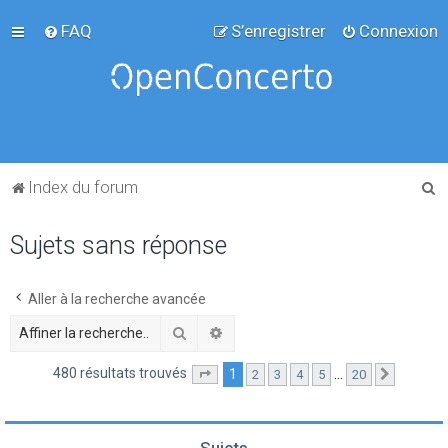
FAQ
S’enregistrer
Connexion
R
Index du forum
e
Sujets sans réponse
c
h
e
Aller à la recherche avancée
r
Rechercher
Recherche avancée
c
480 résultats trouvés
1
…
2
3
4
5
20
Page
1
sur
20
Suivante
h
e
r
Sujets