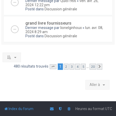
Dernier message par
Quid1966
«
ven. avr. 26,
2024 12:22 pm
Posté dans
Discussion générale
grand livre fournisseurs
Dernier message par
lionelginhoux
«
lun. avr. 08,
2024 8:29 am
Posté dans
Discussion générale
480 résultats trouvés
1
…
2
3
4
5
20
Page
1
sur
20
Suivante
Aller à
Index du forum
Heures au format
UTC