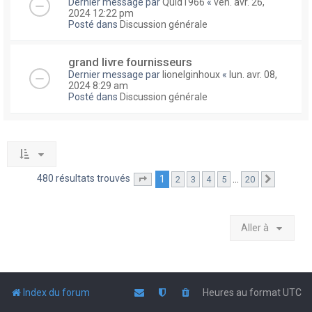
Dernier message par
Quid1966
«
ven. avr. 26,
2024 12:22 pm
Posté dans
Discussion générale
grand livre fournisseurs
Dernier message par
lionelginhoux
«
lun. avr. 08,
2024 8:29 am
Posté dans
Discussion générale
480 résultats trouvés
1
…
2
3
4
5
20
Page
1
sur
20
Suivante
Aller à
Index du forum
Heures au format
UTC