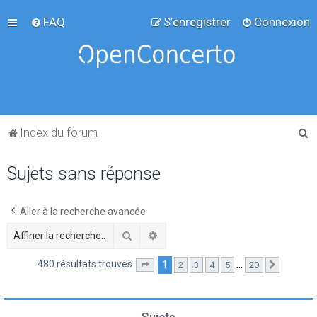
FAQ
S’enregistrer
Connexion
R
Index du forum
e
Sujets sans réponse
c
h
e
Aller à la recherche avancée
r
Rechercher
Recherche avancée
c
480 résultats trouvés
1
…
2
3
4
5
20
Page
1
sur
20
Suivante
h
e
r
Sujets