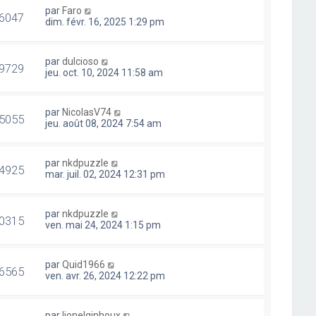
par
Faro
6047
dim. févr. 16, 2025 1:29 pm
par
dulcioso
9729
jeu. oct. 10, 2024 11:58 am
par
NicolasV74
5055
jeu. août 08, 2024 7:54 am
par
nkdpuzzle
4925
mar. juil. 02, 2024 12:31 pm
par
nkdpuzzle
0315
ven. mai 24, 2024 1:15 pm
par
Quid1966
6565
ven. avr. 26, 2024 12:22 pm
par
lionelginhoux