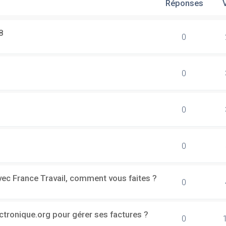
Réponses
8
0
0
0
0
vec France Travail, comment vous faites ?
0
ectronique.org pour gérer ses factures ?
0