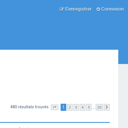
S’enregistrer
Connexion
480 résultats trouvés
1
…
2
3
4
5
20
Page
1
sur
20
Suivante