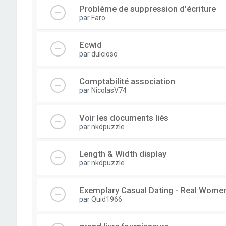
Problème de suppression d'écriture
par
Faro
Ecwid
par
dulcioso
Comptabilité association
par
NicolasV74
Voir les documents liés
par
nkdpuzzle
Length & Width display
par
nkdpuzzle
Exemplary Сasual Dating - Real Wome
par
Quid1966