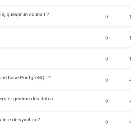
rié, quelqu’un connaît ?
0
0
0
d'une base PostgreSQL ?
0
ers et gestion des dates
0
alere de synchro ?
0