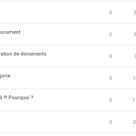
0
document
0
ération de documents
0
gorie
0
1
B !!! Pourquoi ?
0
1
0
2