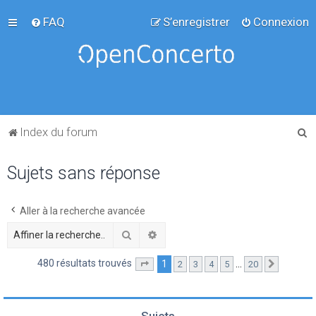
FAQ
S’enregistrer
Connexion
R
Index du forum
e
Sujets sans réponse
c
h
e
Aller à la recherche avancée
r
Rechercher
Recherche avancée
c
480 résultats trouvés
1
…
2
3
4
5
20
Page
1
sur
20
Suivante
h
e
r
Sujets