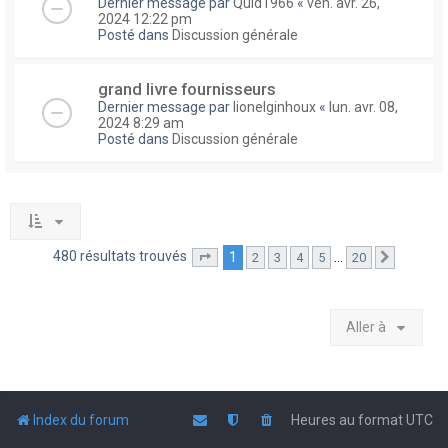
Dernier message par
Quid1966
«
ven. avr. 26,
2024 12:22 pm
Posté dans
Discussion générale
grand livre fournisseurs
Dernier message par
lionelginhoux
«
lun. avr. 08,
2024 8:29 am
Posté dans
Discussion générale
480 résultats trouvés
1
…
2
3
4
5
20
Page
1
sur
20
Suivante
Aller à
Index du forum
Heures au format
UTC