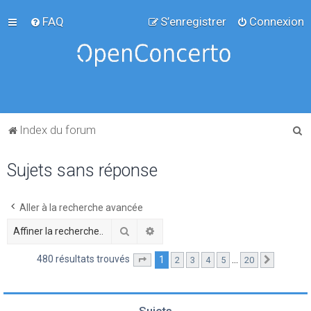
FAQ
S’enregistrer
Connexion
R
Index du forum
e
Sujets sans réponse
c
h
e
Aller à la recherche avancée
r
Rechercher
Recherche avancée
c
480 résultats trouvés
1
…
2
3
4
5
20
Page
1
sur
20
Suivante
h
e
r
Sujets