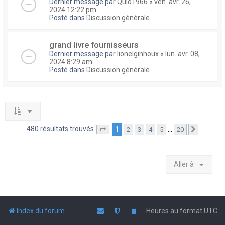
Dernier message par
Quid1966
«
ven. avr. 26,
2024 12:22 pm
Posté dans
Discussion générale
grand livre fournisseurs
Dernier message par
lionelginhoux
«
lun. avr. 08,
2024 8:29 am
Posté dans
Discussion générale
480 résultats trouvés
1
…
2
3
4
5
20
Page
1
sur
20
Suivante
Aller à
Index du forum
Heures au format
UTC