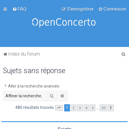
FAQ
S’enregistrer
Connexion
R
Index du forum
e
Sujets sans réponse
c
h
e
Aller à la recherche avancée
r
Rechercher
Recherche avancée
c
480 résultats trouvés
1
…
2
3
4
5
20
Page
1
sur
20
Suivante
h
e
r
Sujets