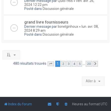
Dernier message par
Quid1966
«
ven. avr. 26,
2024 12:22 pm
Posté dans
Discussion générale
grand livre fournisseurs
Dernier message par
lionelginhoux
«
lun. avr. 08,
2024 8:29 am
Posté dans
Discussion générale
480 résultats trouvés
1
…
2
3
4
5
20
Page
1
sur
20
Suivante
Aller à
Index du forum
Heures au format
UTC