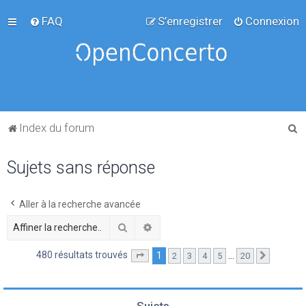
FAQ
S’enregistrer
Connexion
R
Index du forum
e
Sujets sans réponse
c
h
e
Aller à la recherche avancée
r
Rechercher
Recherche avancée
c
480 résultats trouvés
1
…
2
3
4
5
20
Page
1
sur
20
Suivante
h
e
r
Sujets