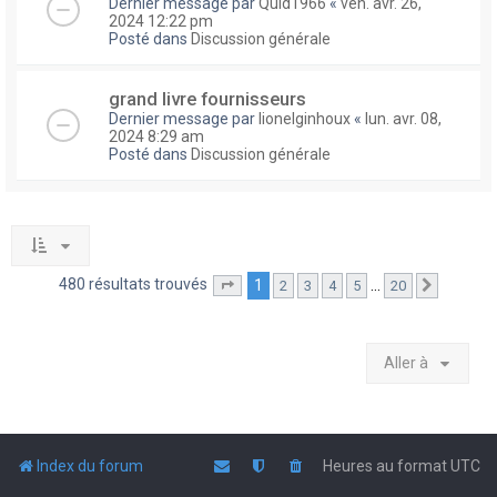
Dernier message par
Quid1966
«
ven. avr. 26,
2024 12:22 pm
Posté dans
Discussion générale
grand livre fournisseurs
Dernier message par
lionelginhoux
«
lun. avr. 08,
2024 8:29 am
Posté dans
Discussion générale
480 résultats trouvés
1
…
2
3
4
5
20
Page
1
sur
20
Suivante
Aller à
Index du forum
Heures au format
UTC