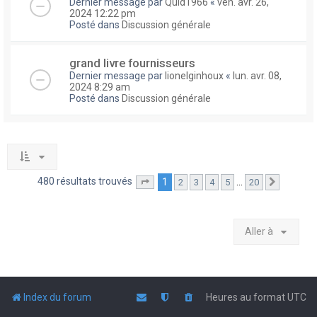
Dernier message par
Quid1966
«
ven. avr. 26,
2024 12:22 pm
Posté dans
Discussion générale
grand livre fournisseurs
Dernier message par
lionelginhoux
«
lun. avr. 08,
2024 8:29 am
Posté dans
Discussion générale
480 résultats trouvés
1
…
2
3
4
5
20
Page
1
sur
20
Suivante
Aller à
Index du forum
Heures au format
UTC