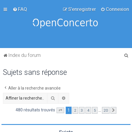
FAQ
S’enregistrer
Connexion
R
Index du forum
e
Sujets sans réponse
c
h
e
Aller à la recherche avancée
r
Rechercher
Recherche avancée
c
480 résultats trouvés
1
…
2
3
4
5
20
Page
1
sur
20
Suivante
h
e
r
Sujets