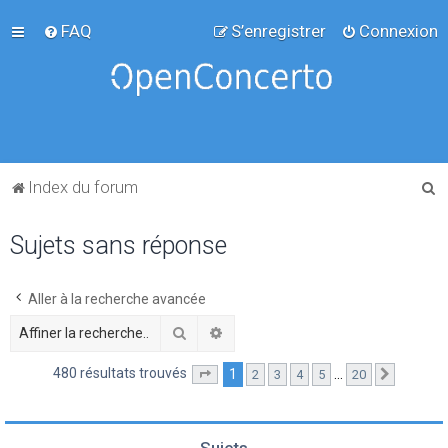
FAQ
S’enregistrer
Connexion
R
Index du forum
e
Sujets sans réponse
c
h
e
Aller à la recherche avancée
r
Rechercher
Recherche avancée
c
480 résultats trouvés
1
…
2
3
4
5
20
Page
1
sur
20
Suivante
h
e
r
Sujets