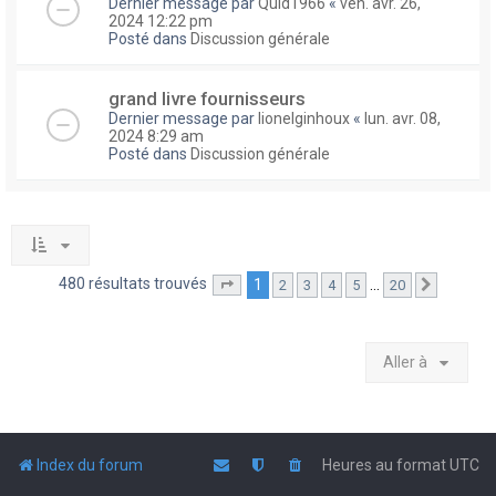
Dernier message par
Quid1966
«
ven. avr. 26,
2024 12:22 pm
Posté dans
Discussion générale
grand livre fournisseurs
Dernier message par
lionelginhoux
«
lun. avr. 08,
2024 8:29 am
Posté dans
Discussion générale
480 résultats trouvés
1
…
2
3
4
5
20
Page
1
sur
20
Suivante
Aller à
Index du forum
Heures au format
UTC