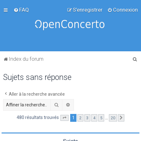
FAQ
S’enregistrer
Connexion
R
Index du forum
e
Sujets sans réponse
c
h
e
Aller à la recherche avancée
r
Rechercher
Recherche avancée
c
480 résultats trouvés
1
…
2
3
4
5
20
Page
1
sur
20
Suivante
h
e
r
Sujets