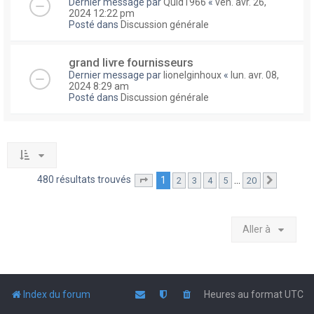
Dernier message par
Quid1966
«
ven. avr. 26,
2024 12:22 pm
Posté dans
Discussion générale
grand livre fournisseurs
Dernier message par
lionelginhoux
«
lun. avr. 08,
2024 8:29 am
Posté dans
Discussion générale
480 résultats trouvés
1
…
2
3
4
5
20
Page
1
sur
20
Suivante
Aller à
Index du forum
Heures au format
UTC