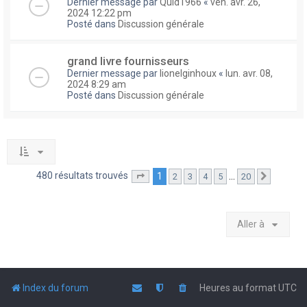
Dernier message par
Quid1966
«
ven. avr. 26,
2024 12:22 pm
Posté dans
Discussion générale
grand livre fournisseurs
Dernier message par
lionelginhoux
«
lun. avr. 08,
2024 8:29 am
Posté dans
Discussion générale
480 résultats trouvés
1
…
2
3
4
5
20
Page
1
sur
20
Suivante
Aller à
Index du forum
Heures au format
UTC