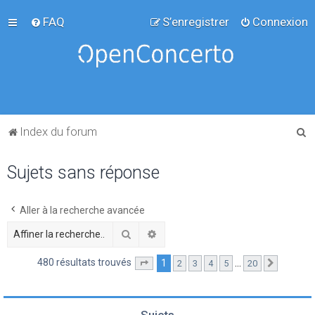
FAQ
S’enregistrer
Connexion
R
Index du forum
e
Sujets sans réponse
c
h
e
Aller à la recherche avancée
r
Rechercher
Recherche avancée
c
480 résultats trouvés
1
…
2
3
4
5
20
Page
1
sur
20
Suivante
h
e
r
Sujets