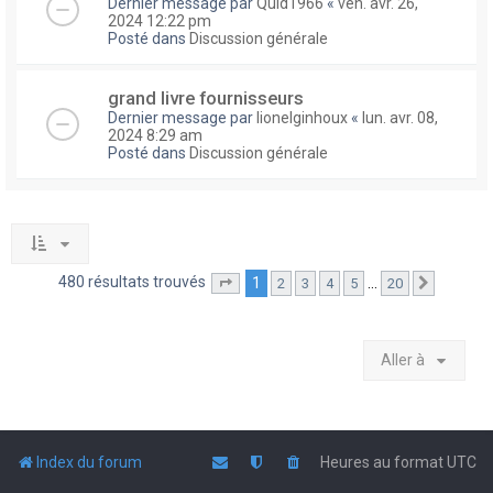
Dernier message par
Quid1966
«
ven. avr. 26,
2024 12:22 pm
Posté dans
Discussion générale
grand livre fournisseurs
Dernier message par
lionelginhoux
«
lun. avr. 08,
2024 8:29 am
Posté dans
Discussion générale
480 résultats trouvés
1
…
2
3
4
5
20
Page
1
sur
20
Suivante
Aller à
Index du forum
Heures au format
UTC