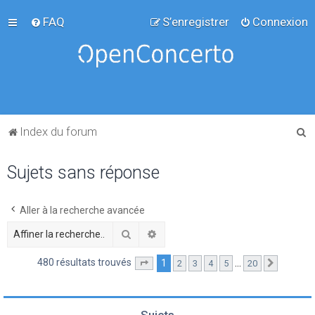
FAQ
S’enregistrer
Connexion
R
Index du forum
e
Sujets sans réponse
c
h
e
Aller à la recherche avancée
r
Rechercher
Recherche avancée
c
480 résultats trouvés
1
…
2
3
4
5
20
Page
1
sur
20
Suivante
h
e
r
Sujets