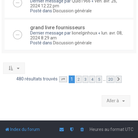
Dernier message par
Quid1966
«
ven. avr. 26,
2024 12:22 pm
Posté dans
Discussion générale
grand livre fournisseurs
Dernier message par
lionelginhoux
«
lun. avr. 08,
2024 8:29 am
Posté dans
Discussion générale
480 résultats trouvés
1
…
2
3
4
5
20
Page
1
sur
20
Suivante
Aller à
Index du forum
Heures au format
UTC