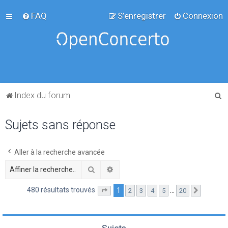
FAQ
S’enregistrer
Connexion
R
Index du forum
e
Sujets sans réponse
c
h
e
Aller à la recherche avancée
r
Rechercher
Recherche avancée
c
480 résultats trouvés
1
…
2
3
4
5
20
Page
1
sur
20
Suivante
h
e
r
Sujets