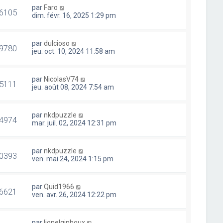
par
Faro
6105
dim. févr. 16, 2025 1:29 pm
par
dulcioso
9780
jeu. oct. 10, 2024 11:58 am
par
NicolasV74
5111
jeu. août 08, 2024 7:54 am
par
nkdpuzzle
4974
mar. juil. 02, 2024 12:31 pm
par
nkdpuzzle
0393
ven. mai 24, 2024 1:15 pm
par
Quid1966
6621
ven. avr. 26, 2024 12:22 pm
par
lionelginhoux