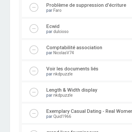
Problème de suppression d'écriture
par
Faro
Ecwid
par
dulcioso
Comptabilité association
par
NicolasV74
Voir les documents liés
par
nkdpuzzle
Length & Width display
par
nkdpuzzle
Exemplary Сasual Dating - Real Wome
par
Quid1966