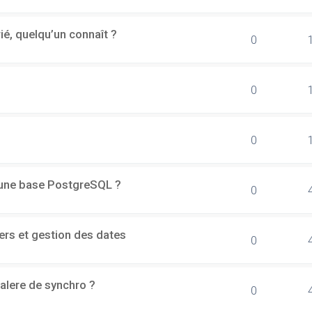
rié, quelqu’un connaît ?
0
0
0
d'une base PostgreSQL ?
0
ers et gestion des dates
0
alere de synchro ?
0