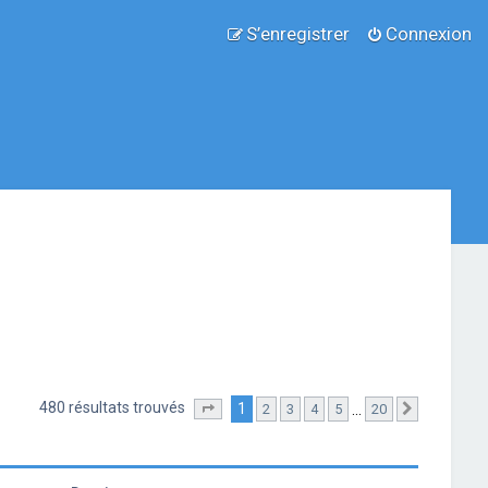
S’enregistrer
Connexion
480 résultats trouvés
1
…
2
3
4
5
20
Page
1
sur
20
Suivante