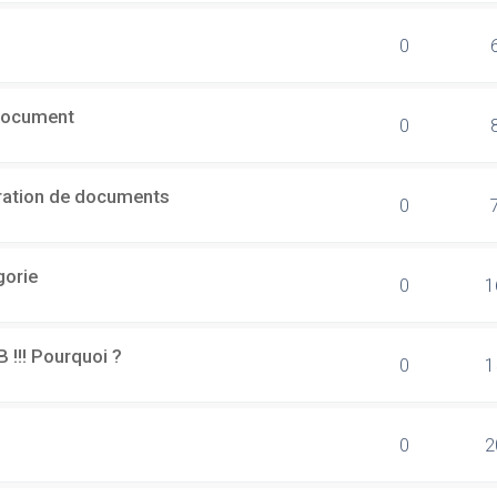
0
document
0
ération de documents
0
gorie
0
1
B !!! Pourquoi ?
0
1
0
2