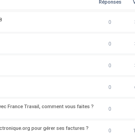
Réponses
8
0
0
0
0
vec France Travail, comment vous faites ?
0
ectronique.org pour gérer ses factures ?
0