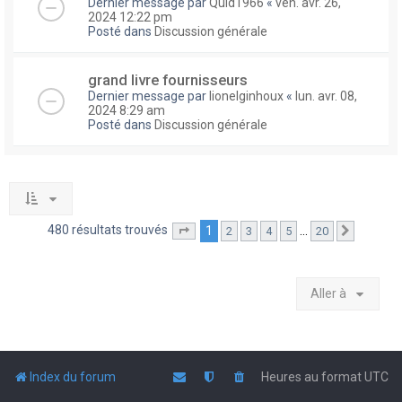
Dernier message par
Quid1966
«
ven. avr. 26,
2024 12:22 pm
Posté dans
Discussion générale
grand livre fournisseurs
Dernier message par
lionelginhoux
«
lun. avr. 08,
2024 8:29 am
Posté dans
Discussion générale
480 résultats trouvés
1
…
2
3
4
5
20
Page
1
sur
20
Suivante
Aller à
Index du forum
Heures au format
UTC