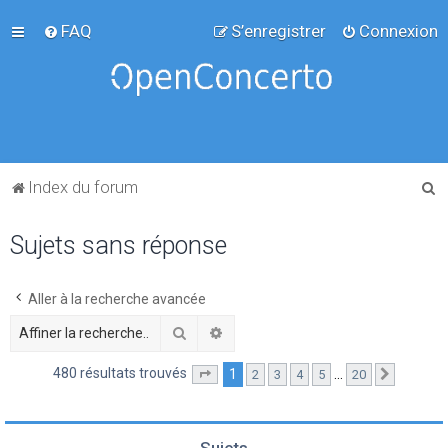
FAQ
S’enregistrer
Connexion
R
Index du forum
e
Sujets sans réponse
c
h
e
Aller à la recherche avancée
r
Rechercher
Recherche avancée
c
480 résultats trouvés
1
…
2
3
4
5
20
Page
1
sur
20
Suivante
h
e
r
Sujets