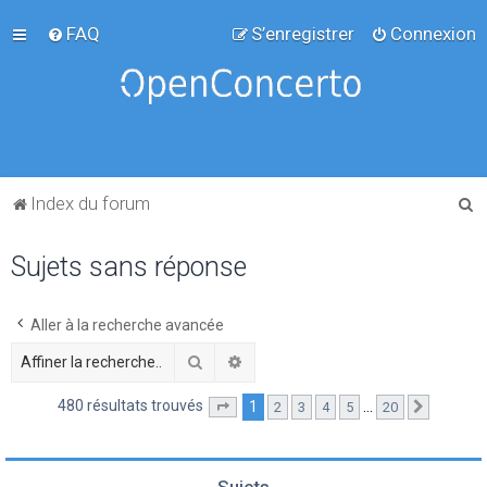
FAQ
S’enregistrer
Connexion
R
Index du forum
e
Sujets sans réponse
c
h
e
Aller à la recherche avancée
r
Rechercher
Recherche avancée
c
480 résultats trouvés
1
…
2
3
4
5
20
Page
1
sur
20
Suivante
h
e
r
Sujets