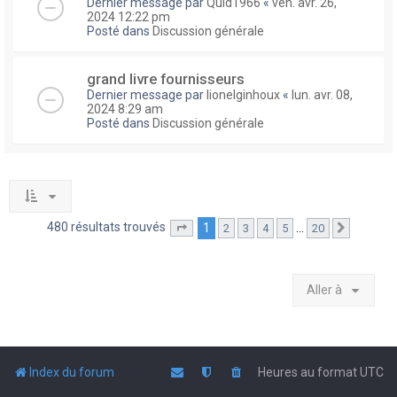
Dernier message par
Quid1966
«
ven. avr. 26,
2024 12:22 pm
Posté dans
Discussion générale
grand livre fournisseurs
Dernier message par
lionelginhoux
«
lun. avr. 08,
2024 8:29 am
Posté dans
Discussion générale
480 résultats trouvés
1
…
2
3
4
5
20
Page
1
sur
20
Suivante
Aller à
Index du forum
Heures au format
UTC