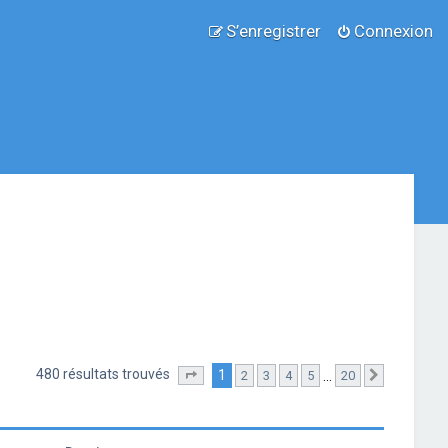
S’enregistrer
Connexion
480 résultats trouvés
1
…
2
3
4
5
20
Page
1
sur
20
Suivante