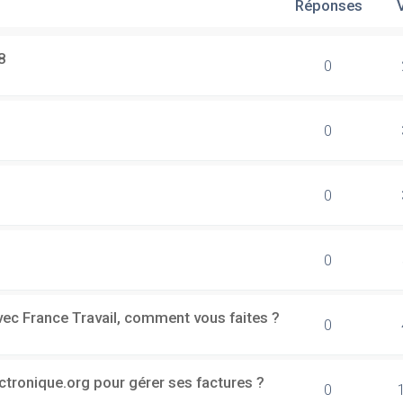
Réponses
8
0
0
0
0
vec France Travail, comment vous faites ?
0
ectronique.org pour gérer ses factures ?
0