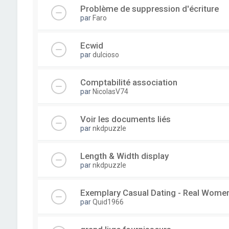
Problème de suppression d'écriture
par
Faro
Ecwid
par
dulcioso
Comptabilité association
par
NicolasV74
Voir les documents liés
par
nkdpuzzle
Length & Width display
par
nkdpuzzle
Exemplary Сasual Dating - Real Wome
par
Quid1966