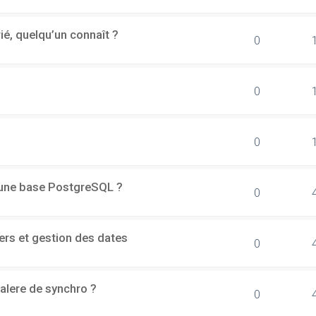
rié, quelqu’un connaît ?
0
0
0
d'une base PostgreSQL ?
0
ers et gestion des dates
0
alere de synchro ?
0