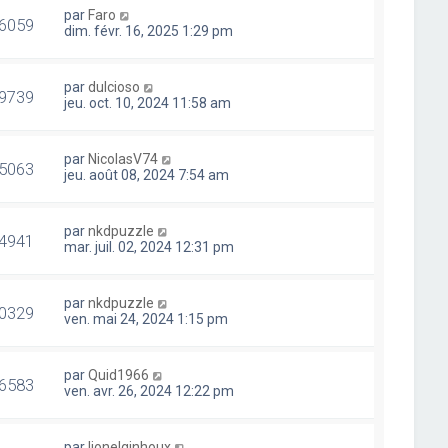
par
Faro
6059
dim. févr. 16, 2025 1:29 pm
par
dulcioso
9739
jeu. oct. 10, 2024 11:58 am
par
NicolasV74
5063
jeu. août 08, 2024 7:54 am
par
nkdpuzzle
4941
mar. juil. 02, 2024 12:31 pm
par
nkdpuzzle
0329
ven. mai 24, 2024 1:15 pm
par
Quid1966
6583
ven. avr. 26, 2024 12:22 pm
par
lionelginhoux