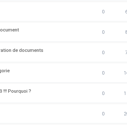
0
document
0
ération de documents
0
gorie
0
1
B !!! Pourquoi ?
0
1
0
2