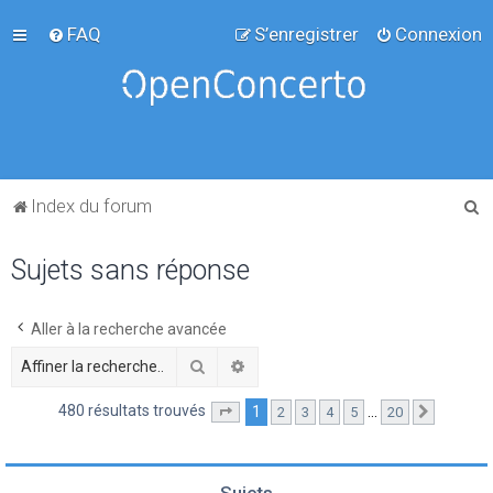
FAQ
S’enregistrer
Connexion
R
Index du forum
e
Sujets sans réponse
c
h
e
Aller à la recherche avancée
r
Rechercher
Recherche avancée
c
480 résultats trouvés
1
…
2
3
4
5
20
Page
1
sur
20
Suivante
h
e
r
Sujets