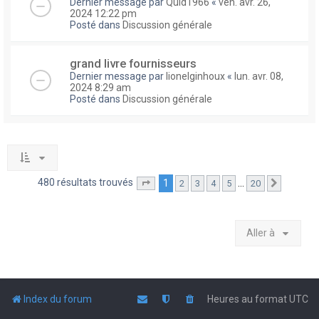
Dernier message par
Quid1966
«
ven. avr. 26,
2024 12:22 pm
Posté dans
Discussion générale
grand livre fournisseurs
Dernier message par
lionelginhoux
«
lun. avr. 08,
2024 8:29 am
Posté dans
Discussion générale
480 résultats trouvés
1
…
2
3
4
5
20
Page
1
sur
20
Suivante
Aller à
Index du forum
Heures au format
UTC