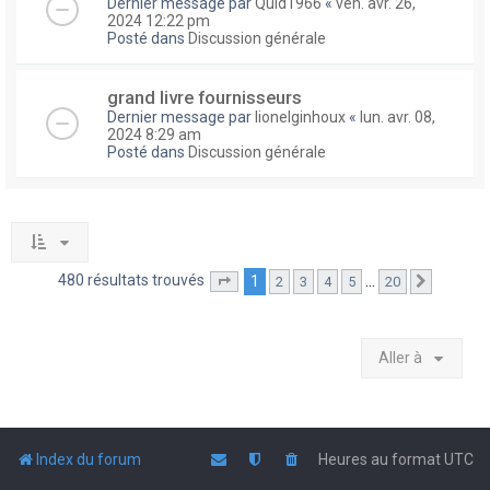
Dernier message par
Quid1966
«
ven. avr. 26,
2024 12:22 pm
Posté dans
Discussion générale
grand livre fournisseurs
Dernier message par
lionelginhoux
«
lun. avr. 08,
2024 8:29 am
Posté dans
Discussion générale
480 résultats trouvés
1
…
2
3
4
5
20
Page
1
sur
20
Suivante
Aller à
Index du forum
Heures au format
UTC