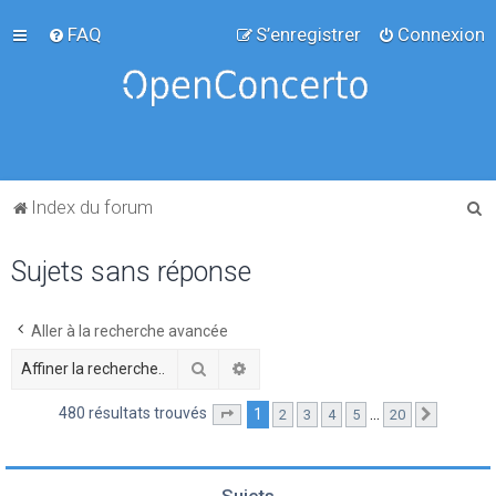
FAQ
S’enregistrer
Connexion
R
Index du forum
e
Sujets sans réponse
c
h
e
Aller à la recherche avancée
r
Rechercher
Recherche avancée
c
480 résultats trouvés
1
…
2
3
4
5
20
Page
1
sur
20
Suivante
h
e
r
Sujets