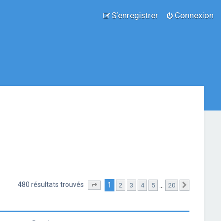
S’enregistrer
Connexion
480 résultats trouvés
1
…
2
3
4
5
20
Page
1
sur
20
Suivante