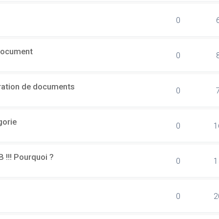
0
document
0
ération de documents
0
gorie
0
1
B !!! Pourquoi ?
0
1
0
2