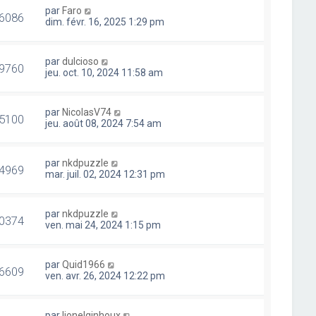
par
Faro
6086
dim. févr. 16, 2025 1:29 pm
par
dulcioso
9760
jeu. oct. 10, 2024 11:58 am
par
NicolasV74
5100
jeu. août 08, 2024 7:54 am
par
nkdpuzzle
4969
mar. juil. 02, 2024 12:31 pm
par
nkdpuzzle
0374
ven. mai 24, 2024 1:15 pm
par
Quid1966
6609
ven. avr. 26, 2024 12:22 pm
par
lionelginhoux