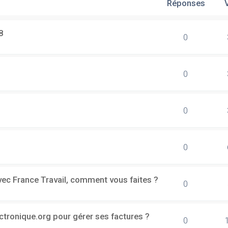
Réponses
8
0
0
0
0
vec France Travail, comment vous faites ?
0
ectronique.org pour gérer ses factures ?
0