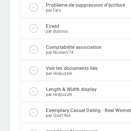
Problème de suppression d'écriture
par
Faro
Ecwid
par
dulcioso
Comptabilité association
par
NicolasV74
Voir les documents liés
par
nkdpuzzle
Length & Width display
par
nkdpuzzle
Exemplary Сasual Dating - Real Wome
par
Quid1966