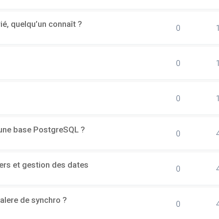
rié, quelqu’un connaît ?
0
0
0
d'une base PostgreSQL ?
0
ers et gestion des dates
0
alere de synchro ?
0