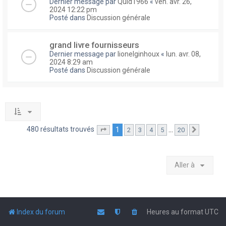
Dernier message par
Quid1966
«
ven. avr. 26,
2024 12:22 pm
Posté dans
Discussion générale
grand livre fournisseurs
Dernier message par
lionelginhoux
«
lun. avr. 08,
2024 8:29 am
Posté dans
Discussion générale
480 résultats trouvés
1
…
2
3
4
5
20
Page
1
sur
20
Suivante
Aller à
Index du forum
Heures au format
UTC