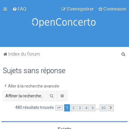
FAQ
S’enregistrer
Connexion
R
Index du forum
e
Sujets sans réponse
c
h
e
Aller à la recherche avancée
r
Rechercher
Recherche avancée
c
480 résultats trouvés
1
…
2
3
4
5
20
Page
1
sur
20
Suivante
h
e
r
Sujets