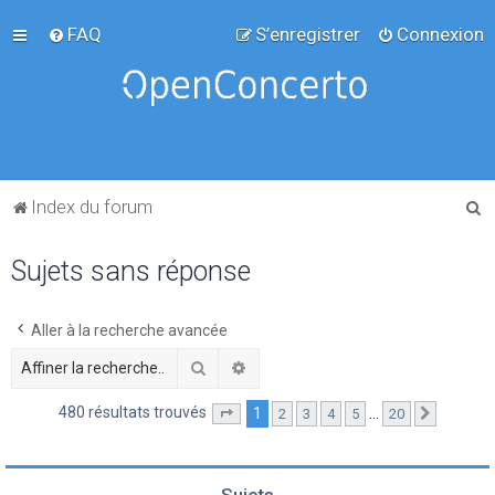
FAQ
S’enregistrer
Connexion
R
Index du forum
e
Sujets sans réponse
c
h
e
Aller à la recherche avancée
r
Rechercher
Recherche avancée
c
480 résultats trouvés
1
…
2
3
4
5
20
Page
1
sur
20
Suivante
h
e
r
Sujets