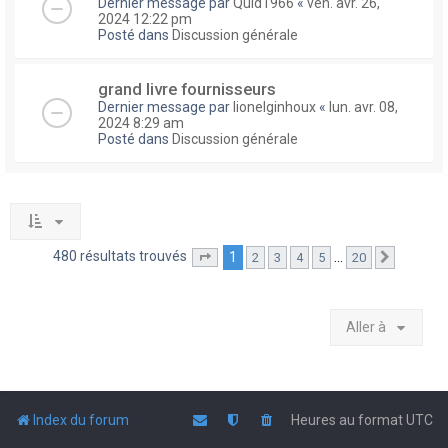
Dernier message par
Quid1966
«
ven. avr. 26,
2024 12:22 pm
Posté dans
Discussion générale
grand livre fournisseurs
Dernier message par
lionelginhoux
«
lun. avr. 08,
2024 8:29 am
Posté dans
Discussion générale
480 résultats trouvés
1
…
2
3
4
5
20
Page
1
sur
20
Suivante
Aller à
Index du forum
Heures au format
UTC