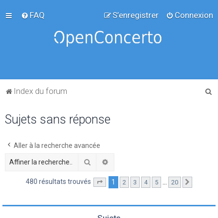
FAQ
S’enregistrer
Connexion
R
Index du forum
e
Sujets sans réponse
c
h
e
Aller à la recherche avancée
r
Rechercher
Recherche avancée
c
480 résultats trouvés
1
…
2
3
4
5
20
Page
1
sur
20
Suivante
h
e
r
Sujets