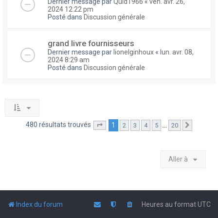
Dernier message par
Quid1966
«
ven. avr. 26,
2024 12:22 pm
Posté dans
Discussion générale
grand livre fournisseurs
Dernier message par
lionelginhoux
«
lun. avr. 08,
2024 8:29 am
Posté dans
Discussion générale
480 résultats trouvés
1
…
2
3
4
5
20
Page
1
sur
20
Suivante
Aller à
Index du forum
Heures au format
UTC