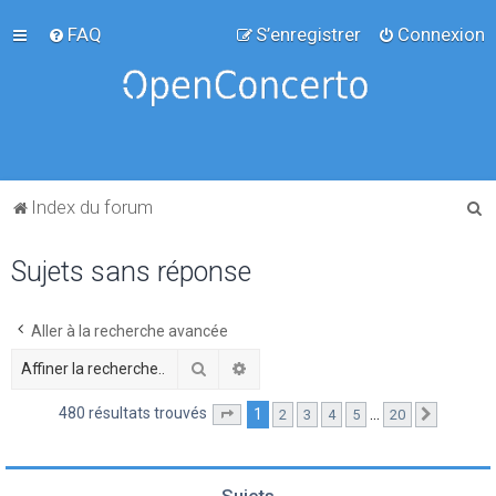
FAQ
S’enregistrer
Connexion
R
Index du forum
e
Sujets sans réponse
c
h
e
Aller à la recherche avancée
r
Rechercher
Recherche avancée
c
480 résultats trouvés
1
…
2
3
4
5
20
Page
1
sur
20
Suivante
h
e
r
Sujets