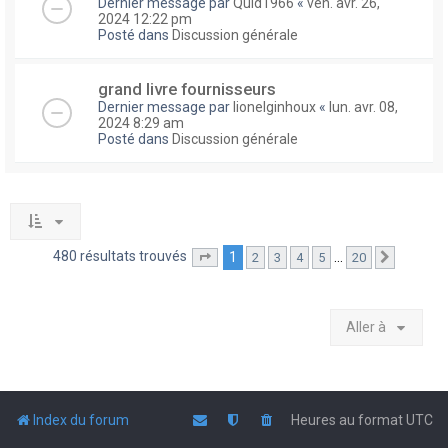
Dernier message par
Quid1966
«
ven. avr. 26,
2024 12:22 pm
Posté dans
Discussion générale
grand livre fournisseurs
Dernier message par
lionelginhoux
«
lun. avr. 08,
2024 8:29 am
Posté dans
Discussion générale
480 résultats trouvés
1
…
2
3
4
5
20
Page
1
sur
20
Suivante
Aller à
Index du forum
Heures au format
UTC