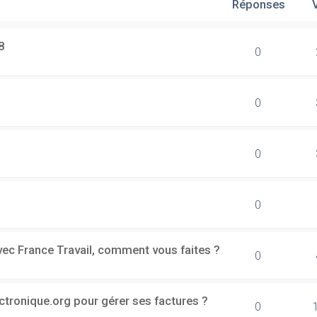
Réponses
8
0
0
0
0
vec France Travail, comment vous faites ?
0
ectronique.org pour gérer ses factures ?
0