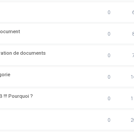
0
document
0
ération de documents
0
gorie
0
1
B !!! Pourquoi ?
0
1
0
2