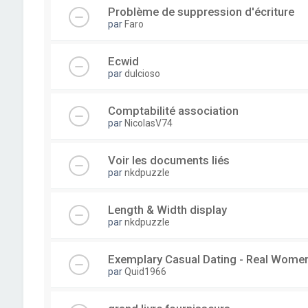
Problème de suppression d'écriture
par
Faro
Ecwid
par
dulcioso
Comptabilité association
par
NicolasV74
Voir les documents liés
par
nkdpuzzle
Length & Width display
par
nkdpuzzle
Exemplary Сasual Dating - Real Wome
par
Quid1966