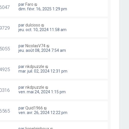
par
Faro
6047
dim. févr. 16, 2025 1:29 pm
par
dulcioso
9729
jeu. oct. 10, 2024 11:58 am
par
NicolasV74
5055
jeu. août 08, 2024 7:54 am
par
nkdpuzzle
4925
mar. juil. 02, 2024 12:31 pm
par
nkdpuzzle
0316
ven. mai 24, 2024 1:15 pm
par
Quid1966
6565
ven. avr. 26, 2024 12:22 pm
par
lionelginhoux