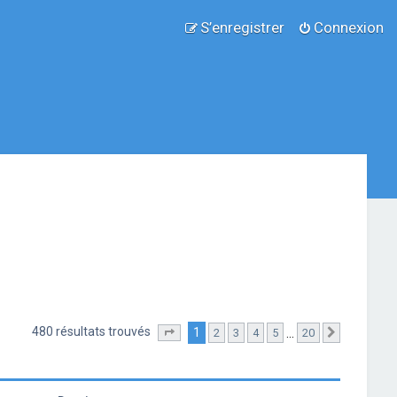
S’enregistrer
Connexion
480 résultats trouvés
1
…
2
3
4
5
20
Page
1
sur
20
Suivante