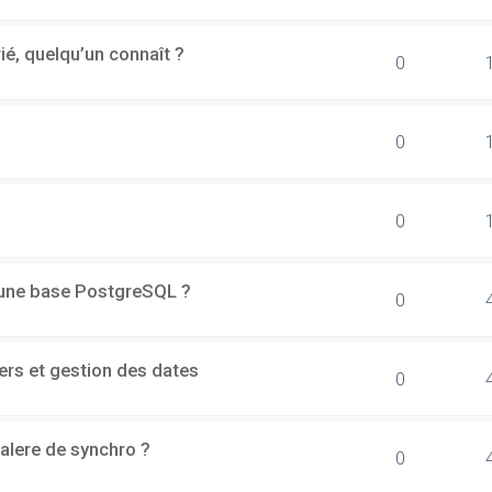
rié, quelqu’un connaît ?
0
0
0
d'une base PostgreSQL ?
0
ers et gestion des dates
0
alere de synchro ?
0