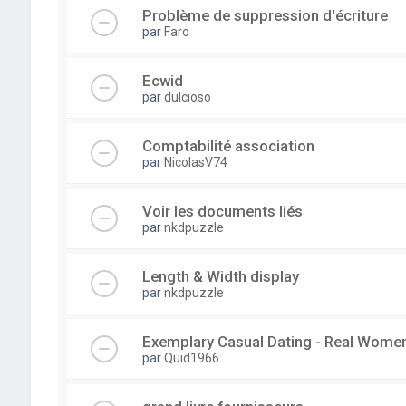
Problème de suppression d'écriture
par
Faro
Ecwid
par
dulcioso
Comptabilité association
par
NicolasV74
Voir les documents liés
par
nkdpuzzle
Length & Width display
par
nkdpuzzle
Exemplary Сasual Dating - Real Wome
par
Quid1966