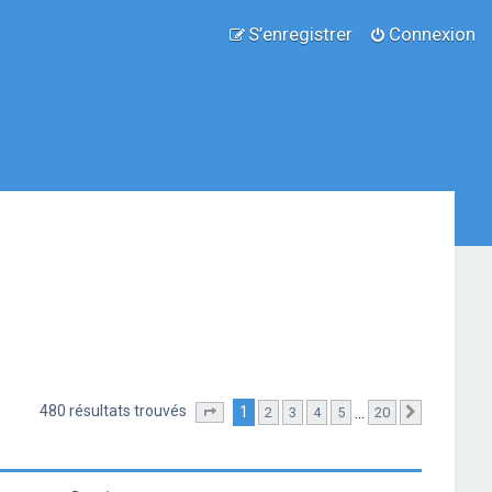
S’enregistrer
Connexion
480 résultats trouvés
1
…
2
3
4
5
20
Page
1
sur
20
Suivante