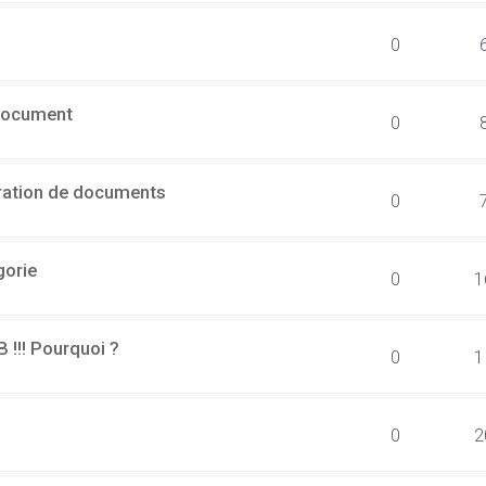
0
document
0
ération de documents
0
gorie
0
1
B !!! Pourquoi ?
0
1
0
2