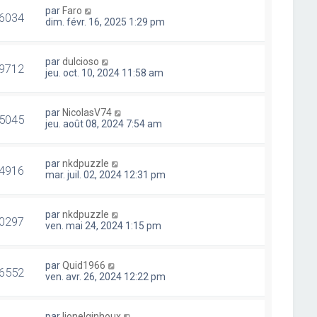
par
Faro
6034
dim. févr. 16, 2025 1:29 pm
par
dulcioso
9712
jeu. oct. 10, 2024 11:58 am
par
NicolasV74
5045
jeu. août 08, 2024 7:54 am
par
nkdpuzzle
4916
mar. juil. 02, 2024 12:31 pm
par
nkdpuzzle
0297
ven. mai 24, 2024 1:15 pm
par
Quid1966
6552
ven. avr. 26, 2024 12:22 pm
par
lionelginhoux