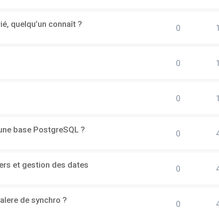
rié, quelqu’un connaît ?
0
0
0
d'une base PostgreSQL ?
0
ers et gestion des dates
0
alere de synchro ?
0