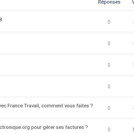
Réponses
8
0
0
0
0
vec France Travail, comment vous faites ?
0
ectronique.org pour gérer ses factures ?
0